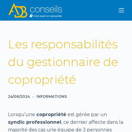
P
a
s
s
e
Les responsabilités
r
a
du gestionnaire de
u
c
copropriété
o
n
t
24/06/2024
INFORMATIONS
e
n
u
Lorsqu’une
copropriété
est gérée par un
syndic professionnel
, ce dernier affecte dans la
majorité des cas une équipe de 3 personnes