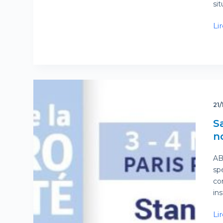
si
Lir
21/
S
n
ABD
spé
co
in
Lir