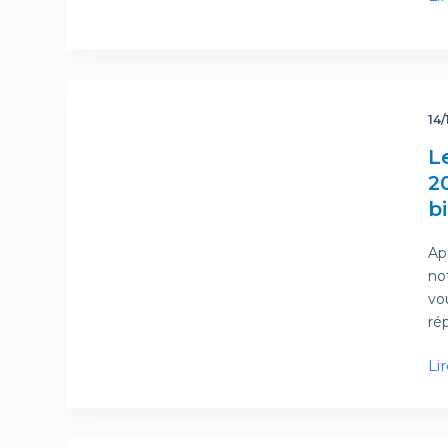
14/
L
20
bi
Ap
no
vo
ré
Lir