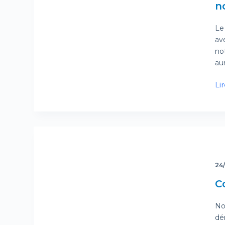
n
Le
av
no
aur
Lir
24
Co
Nou
dér