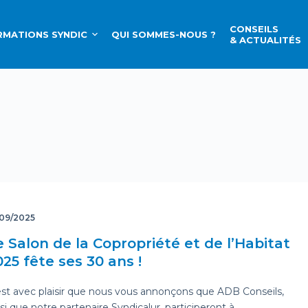
CONSEILS
MATIONS SYNDIC
QUI SOMMES-NOUS ?
& ACTUALITÉS
/09/2025
e Salon de la Copropriété et de l’Habitat
025 fête ses 30 ans !
est avec plaisir que nous vous annonçons que ADB Conseils,
si que notre partenaire Syndicalur, participeront à