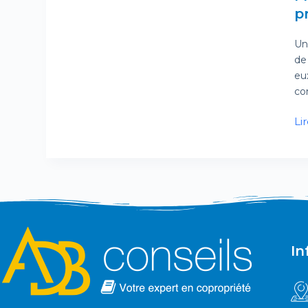
p
Un
de
eu
co
Lir
In