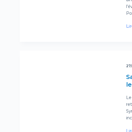
l’
Po
Lir
27
S
l
Le 
re
Sy
in
Lir