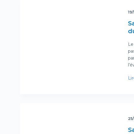
19/
S
d
Le 
pa
pa
l’é
Lir
25
S