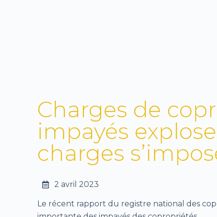
Charges de copro
impayés explosen
charges s’impos
2 avril 2023
Le récent rapport du registre national des c
importante des impayés des copropriétés.