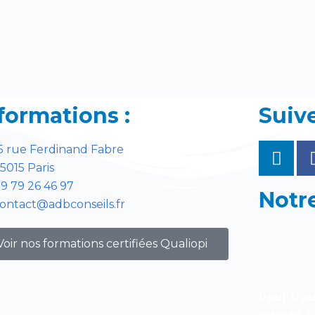
formations :
Suive
5 rue Ferdinand Fabre
5015 Paris
9 79 26 46 97
Notre
ontact@adbconseils.fr
Voir nos formations certifiées Qualiopi
Pour trou