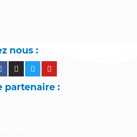
z nous :
 partenaire :
ver le syndic