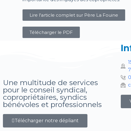
Lire l'article complet sur
Père La Fouine
Télécharger le PDF
In
1
7
0
Une multitude de services
c
pour le conseil syndical,
copropriétaires, syndics
bénévoles et professionnels
Télécharger notre dépliant