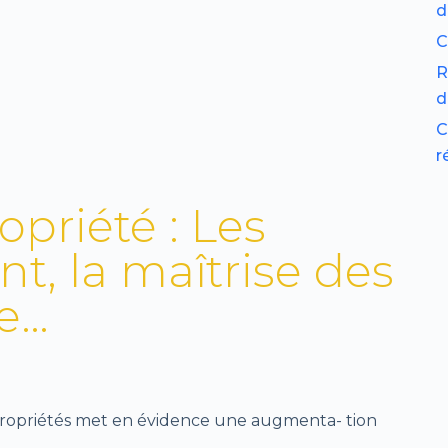
d
C
R
d
C
r
priété : Les
t, la maîtrise des
e…
opropriétés met en évidence une augmenta- tion