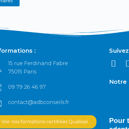
étaires
formations :
Suivez
15 rue Ferdinand Fabre
75015 Paris
Notre 
09 79 26 46 97
contact@adbconseils.fr
Pour 
Voir nos formations certifiées Qualiopi