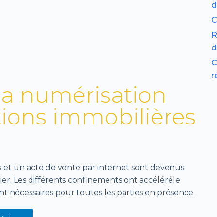
d
C
R
d
C
r
la numérisation
tions immobilières
is et un acte de vente par internet sont devenus
ilier. Les différents confinements ont accéléréle
t nécessaires pour toutes les parties en présence.