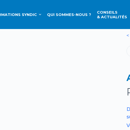
CONSEILS
MATIONS SYNDIC
QUI SOMMES-NOUS ?
& ACTUALITÉS
<
D
s
V