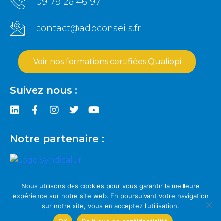
09 79 26 46 97
contact@adbconseils.fr
Voir nos formations certifiées Qualiopi
Suivez nous :
Notre partenaire :
Pour trouver le syndic
Nous utilisons des cookies pour vous garantir la meilleure
adapté à vos besoins
expérience sur notre site web. En poursuivant votre navigation
sur notre site, vous en acceptez l'utilisation.
www.syndicalur.fr
Prendre RDV avec un expert
OK
Politique de confidentialité