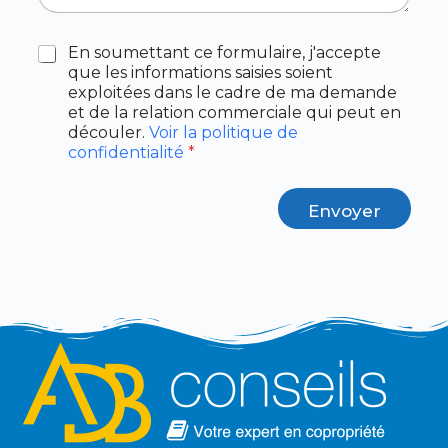
A
En soumettant ce formulaire, j'accepte
c
que les informations saisies soient
c
exploitées dans le cadre de ma demande
o
et de la relation commerciale qui peut en
r
découler.
Voir la politique de
d
confidentialité
*
R
G
P
Envoyer
D
*