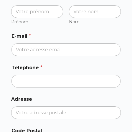
Prénom
Nom
E-mail
*
Téléphone
*
N
Adresse
o
m
V
i
l
l
Code Postal