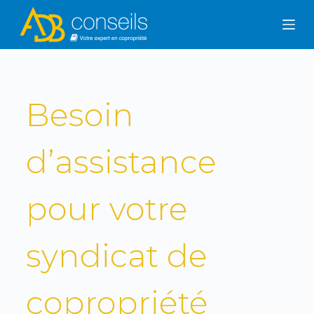
P
a
s
s
e
Besoin
r
a
u
d’assistance
c
o
pour votre
n
t
e
syndicat de
n
u
copropriété